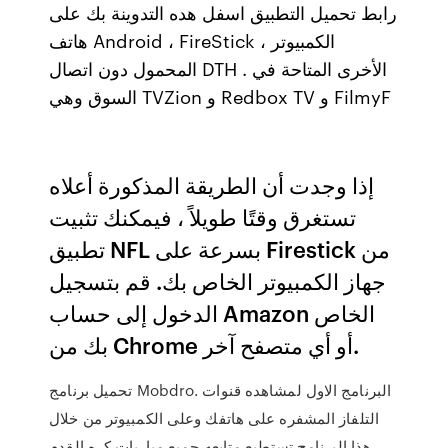
رابط تحميل التطبيق اسفل هده التدوينة بك على
هاتف Android ، FireStick ، ​​الكمبيوتر
المحمول دون اتصال DTH . الأخرى المتاحة في
السوق وهي TVZion و Redbox TV و FilmyF
إذا وجدت أن الطريقة المذكورة أعلاه
تستغرق وقتًا طويلاً ، فيمكنك تثبيت
تطبيق NFL بسرعة على Firestick من
جهاز الكمبيوتر الخاص بك. قم بتسجيل
الدخول إلى حساب Amazon الخاص
بك من Chrome أو أي متصفح آخر.
تحميل برنامج Mobdro. البرنامج الاول لمشاهده قنوات
التلفاز المشفره على هاتفك وعلى الكمبيوتر من خلال
هذا البرنامج تستطيع متابعه جميع مباريات كره القدم