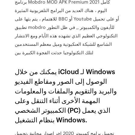
برنامج Mobdro MOD APK Premium كامل 2021
اليوم ، هناك العديد من البرامج التلفزيونية المثيرة
للاهتمام ، يتم بثها على BBC أو Youtube أو على تحميل
تطبيق mobdro للأيفون والكمبيوتر ,, في ظل التطور
التكنولوجي العظيم الذي نشهده هذه الأيام ومع الانتشار
الشاسع للشبكة العنكبوتية وميل معظم المستخدمين
لتلك التكنولوجيا حدثت الفجوة الكبيرة بين
يمكنك من خلال iCloud لـ Windows
الوصول إلى الصور ومقاطع الفيديو
والبريد والتقويم والملفات والمعلومات
المهمة الأخرى أثناء التنقل وعلى
الكمبيوتر الشخصي (PC) الذي يعمل
بنظام التشغيل Windows.
تحميل برامج كمبيوتر 2020 اخر اصدار مجانية ،تحميل