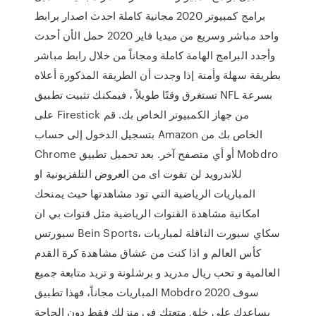
برامج كمبيوتر 2020 مجانية كاملة احدث اصدار برابط
واحد مباشر وسريع من ميديا فاير 2020 حمل الأن أحدث
وأجدد البرامج الهامة كاملة ومجاناً من خلال رابط مباشر
بطريقة سهلة وأمنة إذا وجدت أن الطريقة المذكورة أعلاه
تستغرق وقتًا طويلاً ، فيمكنك تثبيت تطبيق NFL بسرعة
على Firestick من جهاز الكمبيوتر الخاص بك. قم
بتسجيل الدخول إلى حساب Amazon الخاص بك من
Chrome أو أي متصفح آخر. بعد تحميل تطبيق Mobdro
للاندرويد لن تفوت اى من العروض التلفزيونية او
المباريات الرياضية التي تود مشاهدتها حيث يمنحك
امكانية مشاهدة القنوات الرياضية مثل قنوات بي ان
سبورتس Bein Sports، سكاي سبورت الناقلة لمباريات
كأس العالم و اذا كنت من عشاق مشاهدة كرة القدم
العالمية و تحب ريال مدريد و برشلونة و تريد متابعة جميع
المباريات مجاناً، فهذا تطبيق Mobdro 2020 سوف
يساعدك على خلق متعتك في منزلك فقط دون الحاجة