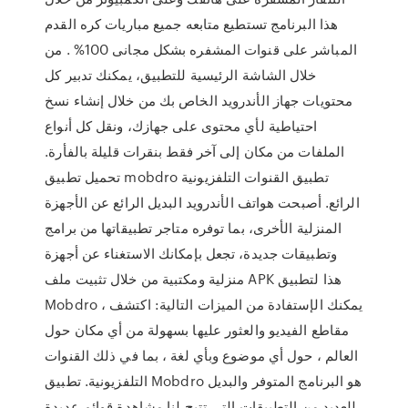
هذا البرنامج تستطيع متابعه جميع مباريات كره القدم
المباشر على قنوات المشفره بشكل مجانى 100% . من
خلال الشاشة الرئيسية للتطبيق، يمكنك تدبير كل
محتويات جهاز الأندرويد الخاص بك من خلال إنشاء نسخ
احتياطية لأي محتوى على جهازك، ونقل كل أنواع
الملفات من مكان إلى آخر فقط بنقرات قليلة بالفأرة.
تحميل تطبيق mobdro تطبيق القنوات التلفزيونية
الرائع. أصبحت هواتف الأندرويد البديل الرائع عن الأجهزة
المنزلية الأخرى، بما توفره متاجر تطبيقاتها من برامج
وتطبيقات جديدة، تجعل بإمكانك الاستغناء عن أجهزة
منزلية ومكتبية من خلال تثبيت ملف APK هذا لتطبيق
Mobdro ، يمكنك الإستفادة من الميزات التالية: اكتشف
مقاطع الفيديو والعثور عليها بسهولة من أي مكان حول
العالم ، حول أي موضوع وبأي لغة ، بما في ذلك القنوات
التلفزيونية. تطبيق Mobdro هو البرنامج المتوفر والبديل
للعديد من التطبيقات التي تتيح لنا مشاهدة قوائم عديدة