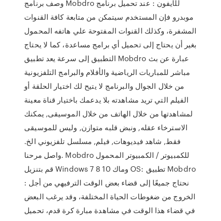
وصف برنامج Mobdro للآيفون : عند تحميل برنامج
موبدرو فإن المستخدم سيتمكن من متابعة كافة القنوات
المشفرة، وكذلك القنوات المفتوحة علي هاتفه المحمول
بغير أن يحتاج إلى تحميل أي برامج مساعدة، كما لا يحتاج
التطبيق إلى سرعة يعد تطبيق Mobdro عبارة عن بث
مباشر للمباريات الرياضية والأفلام والبرامج التلفزيونية
من خلال الجوال والبرنامج لا يتيح لك اختيار الحلقة أو
الفيلم التي تريد مشاهدته بلا يدعمك باختيار قناة معينة
لمشاهدتها من خلال الهاتف من خلال الموسيقى, يمكنك
الاسترخاء عقله, ونبض قلبه متوازن, وليس للموسيقى
فقط, شاهد فيديوهات, فيلم, مسلسل تلفزيوني الخ.
واصل مرحنا. Mobdro للكمبيوتر / الكمبيوتر المحمول
قم بتنزيل Windows 7 8 10 وماك OS: تطبيق Mobdro
: نحتاج جميعًا إلى قضاء بعض الوقت الترفيهي من أجل
الخروج من ضغوطات الحياة المختلفة، وقد يرغب البعض
في قضاء هذا الوقت في مشاهدة مبارة كرة قدم، تحميل