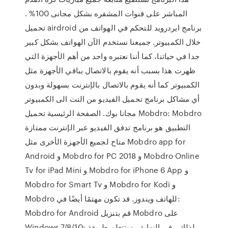
المباشر على قنوات المشفره بشكل مجانى 100% .
تحميل airdroid برنامج ايردرويد للتحكم في الهواتف من
خلال الكمبيوتر. جميعنا نستخدم الآن الهواتف بشكل كبير
جدا في حياتنا، كما أننا نعتبره واحد من أهم الأجهزة التي
ظهرت هذا بسبب أنه يقوم بالاتصال بباقي الأجهزة مثل
الكمبيوتر كما أنه يقوم بالاتصال بالإنترنت بسهولة وبدون
أي مشاكل برنامج تحميل الفيديو من النت الى الكمبيوتر
مجانا بوك. الصفحة الرئيسية تحميل Mobdro: Mobdro
التطبيق هو برنامج تدفق الفيديو عبر الإنترنت ممتازة
متاح لجميع الأجهزة الأخرى مثل Mobdro app for
Android و Mobdro for PC 2018 و Mobdro Online
Tv for iPad Mini و Mobdro for iPhone 6 App و
Mobdro for Smart Tv و Mobdro for Kodi و
Mobdro للهاتف ويندوز. قد تكون مهتمًا أيضًا في:
Mobdro for Android قم بتنزيل Mobdro على
Windows 7/8/10: لذلك ، في النهاية ، ستتعلم طريقة