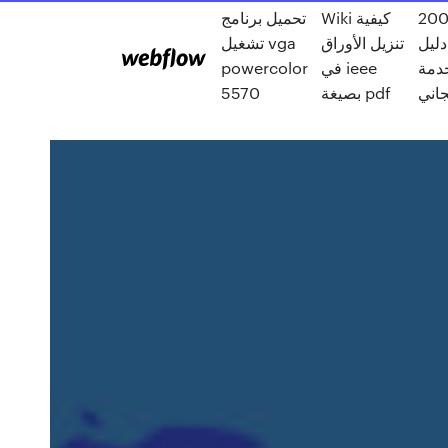
2008 
Wiki كيفية
تحميل برنامج
دليل
تنزيل الأوراق
تشغيل vga
powercolor
في ieee
الخدمة
5570
بصيغة pdf
جاني