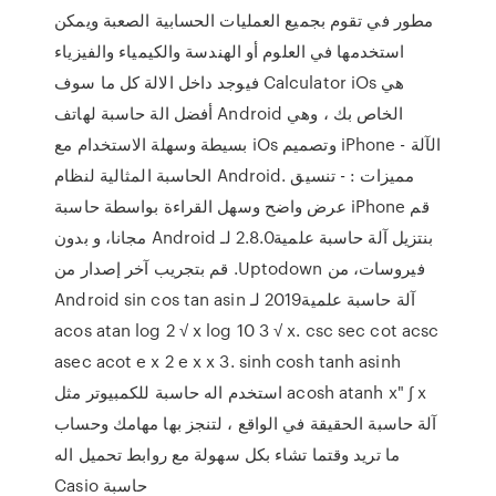
مطور في تقوم بجميع العمليات الحسابية الصعبة ويمكن
استخدمها في العلوم أو الهندسة والكيمياء والفيزياء
فيوجد داخل الالة كل ما سوف Calculator iOs هي
أفضل الة حاسبة لهاتف Android الخاص بك ، وهي
بسيطة وسهلة الاستخدام مع iOs وتصميم iPhone - الآلة
الحاسبة المثالية لنظام Android. مميزات : - تنسيق
عرض واضح وسهل القراءة بواسطة حاسبة iPhone ‫قم
بنتزيل آلة حاسبة علمية2.8.0 لـ Android مجانا، و بدون
فيروسات، من Uptodown. قم بتجريب آخر إصدار من
آلة حاسبة علمية2019 لـ Android sin cos tan asin
acos atan log 2 √ x log 10 3 √ x. csc sec cot acsc
asec acot e x 2 e x x 3. sinh cosh tanh asinh
acosh atanh x" ∫ x استخدم اله حاسبة للكمبيوتر مثل
آلة حاسبة الحقيقة في الواقع ، لتنجز بها مهامك وحساب
ما تريد وقتما تشاء بكل سهولة مع روابط تحميل اله
حاسبة Casio