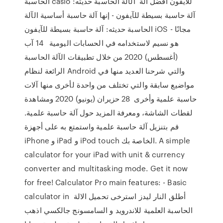
الحاسبة casio للايفون أفضل آلة الآلة الحاسبة حديثه:
آلة حاسبة بسيطة للآيفون - إنها آلة حاسبة أساسية الآلة
الحاسبة حديثه: آلة حاسبة بسيطة للآيفون iOS - مجانًا
هو نسيم لاستخدامه في الحسابات اليومية 14 آب
(أغسطس) 2020 من خلال تطبيقات الآلة الحاسبة
الرائعة لنظام Android والتي شرحنا العديد منها في
مواضيع سابقة والتي تختلف من واحدة لأخرى منها آلات
حاسبة علمية وأخرى 28 حزيران (يونيو) 2020 ومشاهدة
لقطات الشاشة، ومعرفة المزيد حول آلة حاسبة علمية.
قم بتنزيل آلة حاسبة علمية واستمتع به على أجهزة
iPhone و iPad و iPod touch الخاصة بك. A simple
calculator for your iPad with unit & currency
converter and multitasking mode. Get it now
for free! Calculator Pro main features: - Basic
calculator in أطلق النار ليدز استرخى تحميل الالة
الحاسبة العلمية للاندرويد و السامسونج جالكسي اذهب