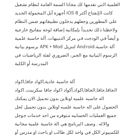
العلمية التي نقدمها لك مجانا السمة العامة لنظام تشغيل
أجهزة آبل المحمولة الجديد iOS 8 كانت الإنفتاح أكثر
على المطورين وجعلهم يدخلون تطبيقاتهم ضمن النظام
ولاحظنا ذلك تحديداً بإمكانية إضافة لوحة مفاتيح خارجية
و أيضاً في الودجت في مركز التنبيهات. آلة حاسبة علمية
برسوم بيانية APK + Mod لتنزيل Android.آلة حاسبة
الرسوم البيانية مع الجبر، الضروري لفئة الرياضيات في
المدرسة أو الكلية
آلة حاسبة عادية,اكواد جافا,اكواد
الجافا,جافا,الجافا,اكواد,أكواد اكواد جافا سكريبت, اكواد
اله حاسبه علميه اونلاين بدون تحميل الان يمكنك
الحصول على اله حاسبه علميه اونلاين بدون تحميل لحل
جميع العمليات الحسابيه متوفره من احد خدمات جوجل
والاله . وصف البرنامج هي الة حاسبة علمية مجانية
للكمبيوتر الكل في واحد لكل طالب او باحث او مدرس أو