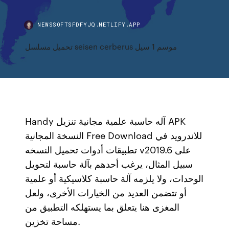
NEWSSOFTSFDFYJQ.NETLIFY.APP
تحميل مسلسل seisen cerberus موسم 1 سيل
Handy آله حاسبة علمية مجانية تنزيل APK
النسخة المجانية Free Download للاندرويد في
تطبيقات أدوات تحميل النسخه v2019.6 على
سبيل المثال، يرغب أحدهم بآلة حاسبة لتحويل
الوحدات، ولا يلزمه آلة حاسبة كلاسيكية أو علمية
أو تتضمن العديد من الخيارات الأخرى، ولعل
المغزى هنا يتعلق بما يستهلكه التطبيق من
مساحة تخزين.