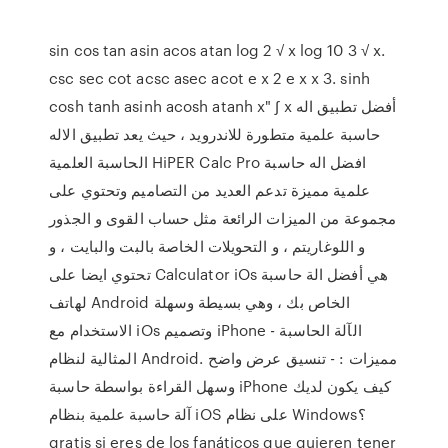
sin cos tan asin acos atan log 2 √ x log 10 3 √ x.
csc sec cot acsc asec acot e x 2 e x x 3. sinh
cosh tanh asinh acosh atanh x" ∫ x أفضل تطبيق اله
حاسبة علمية متطورة للاندرويد ، حيث يعد تطبيق الاله
الحاسبة العلمية HiPER Calc Pro افضل اله حاسبة
علمية مميزة تدعم العديد من التصاميم وتحتوي على
مجموعة من الميزات الرائعة مثل حساب القوى و الجذور
و اللوغاريتم ، و التحويلات الخاصة بالبت والبايت ، و
تحتوي ايضا على Calculator iOs هي أفضل الة حاسبة
لهاتف Android الخاص بك ، وهي بسيطة وسهلة
الاستخدام مع iOs وتصميم iPhone - الآلة الحاسبة
المثالية لنظام Android. مميزات : - تنسيق عرض واضح
وسهل القراءة بواسطة حاسبة iPhone كيف يكون لديك
آلة حاسبة علمية بنظام iOS على نظام Windows؟
gratis si eres de los fanáticos que quieren tener