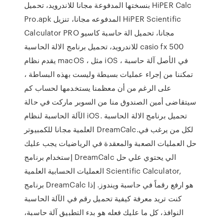
بنسختها المدفوعة مجانا للاندرويد، تحميل HiPER Calc
Pro.apk المدفوعه مجانا، تنزيل HiPER Scientific
Calculator PRO مجانا، تحميل الة حاسبة كاسيو
للاندرويد، تحميل برنامج الالة الحاسبة casio fx 500
يقدم نظام macOS ، مثل iOS ، في الأصل آلة حاسبة
تمكننا من إجراء عمليات بسيطة وليست بهذه البساطة ،
على الرغم من أن معظمنا يستخدمها لحساب كم
سيتقاضى أمين الصندوق منا من السوبر ماركت في حالة
الآلة الحاسبة لنظام iOS. تحميل برنامج الالة الحاسبة
العلمية مجانا للكمبيوتر DreamCalc.لكل من يرغب في
حل العمليات الصعبة والمعقدة في الرياضيات يجب عليك
إستخدام برنامج DreamCalc الي يحتوي علي حل
العمليات الحسابية العلمية Scientific Calculator,
برنامج DreamCalc هو ارفع رقماً في حاسبة ويندوز. إذا
كنت تريد معرفة كيفية تحميل رقم في الآلة الحاسبة
النوافذ، كل ما عليك فعله هو بدء التطبيق آلة حاسبة،