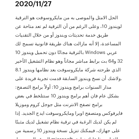
2020/11/27
الحل الامثل والموصى به من مايكروسوفت هو الترقية
لويندوز 10، وعلى الرغم من أن الترقية لم تعد متاحة عن
طريق خدمة تحديثات ويندوز أو من خلال التقنيات
المساعدة، إلا أنه مازالت هناك طريقة قانونية تسمح لك
بالترقية مجانًا دون تحميل ويندوز 10 Windows عربي
32 و64 بت برابط مباشر مجاناً وهو نظام التشغيل الأخير
الذي طرحته شركة مايكروسوفت بعد نظامها ويندوز 8.1
.ولاشك أن نسخ ويندوز السابقة قدمت تجربة فريدة على
مدار السنوات برامج ويندوز 10: أولاً برامج التصفح:
بشكل عام فان أهم برامج ويندوز 10 ستتلخط في بعض
برامج تصفح الانترنت مثل جوجل كروم وموزيلا
فايرفوكس ومتصفح اوبرا ومايكروسوفت ايدج الجديد. إذا
لم يكن لديك الرغبة في ترقية نظام تشغيل لديك مثبتًا
على جهازك، فيمكنك تنزيل نسخة ويندوز 10 رسمية من
الموقع الرسمي لـ microsoft، وللقيام بهذا عليك زيارة