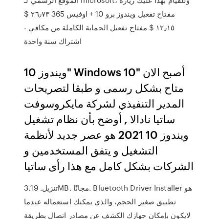
مفتاح تفعيل ويندوز برو 10 + اوفيس 365 ٢٦٫٧٣ $
١٢٫١٥ $ مفتاح تفعيل الحماية الكاملة من مكافي -
اشتراك سنة واحدة
ويندوز 10" Windows 10" أصبح الان
متاح بشكل رسمى و طبقا لتصريحات
المدير التنفيذي لشركة مايكروسوفت
ساتيا نادالا , أوضح بأن نظام تشغيل
ويندوز 10 2021 هو عصر جديد لأنظمة
التشغيل و يتفق المستخدمين و
الشركات بشكل كامل مع هذا رأى ساتيا
تنزيل. 3.19MB. مجانًا. Bluetooth Driver Installer هو
تطبيق صغير الحجم، والذي يمكنك استعماله عندما
لايكون بإمكان جهازك الكشف عن مصادر اتصال بطريقة